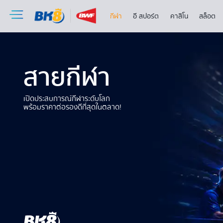
กีฬา
อี สปอร์ต
คาสิโน
สล็อต
สายกีฬา
เปิดประสบการณ์กีฬาระดับโลก
พร้อมราคาต่อรองดีที่สุดในตลาด!