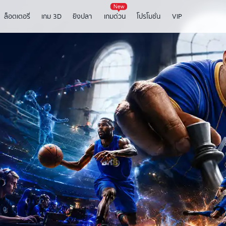
ล็อตเตอรี่
เกม 3D
ยิงปลา
เกมด่วน
โปรโมชั่น
VIP