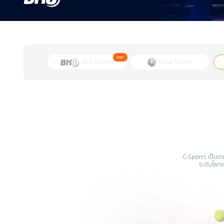
ฮอต
BK8 Sports
Saba Sports
C-Sports เป็นเ
ระดับโลก