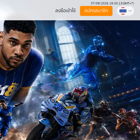
07/08/2026 19:33:14
(
GMT+7
)
ลงชื่อเข้าใช้
สมัครสมาชิก