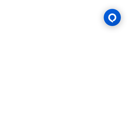
ไทย
ใบรับรอง