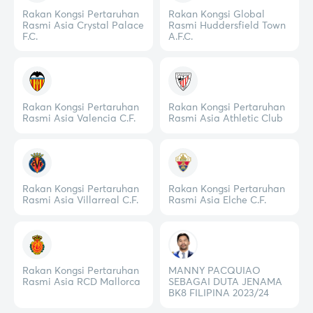
Rakan Kongsi Pertaruhan
Rakan Kongsi Global
Rasmi Asia Crystal Palace
Rasmi Huddersfield Town
F.C.
A.F.C.
Rakan Kongsi Pertaruhan
Rakan Kongsi Pertaruhan
Rasmi Asia Valencia C.F.
Rasmi Asia Athletic Club
Rakan Kongsi Pertaruhan
Rakan Kongsi Pertaruhan
Rasmi Asia Villarreal C.F.
Rasmi Asia Elche C.F.
Rakan Kongsi Pertaruhan
MANNY PACQUIAO
Rasmi Asia RCD Mallorca
SEBAGAI DUTA JENAMA
BK8 FILIPINA 2023/24