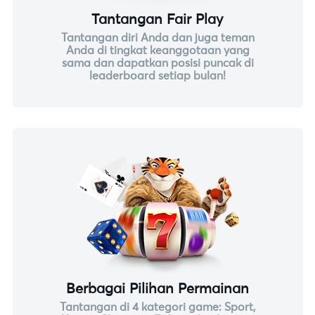
Tantangan Fair Play
Tantangan diri Anda dan juga teman
Anda di tingkat keanggotaan yang
sama dan dapatkan posisi puncak di
leaderboard setiap bulan!
Berbagai Pilihan Permainan
Tantangan di 4 kategori game: Sport,